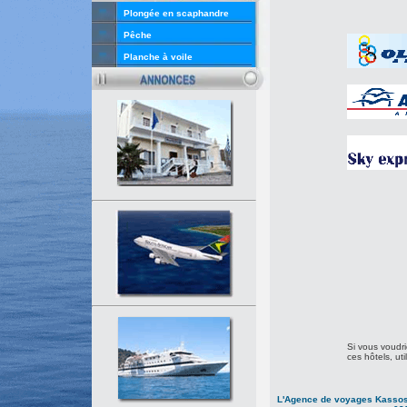
Plongée en scaphandre
Pêche
Planche à voile
Si vous voudrie
ces hôtels, uti
L'Agence de voyages Kassos 