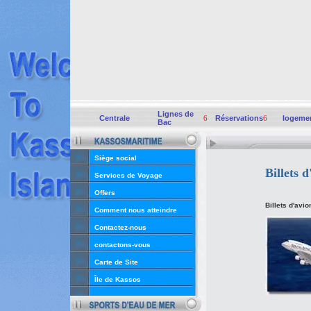
Lignes de
Centrale
6
Réservations
6
logeme
Bac
Siège social
Billets d
Services de Voyage
Offers
Billets d'avio
Comment nous atteindre
Contactez-nous
contactons-vous
Carte de Site
Île de Kassos