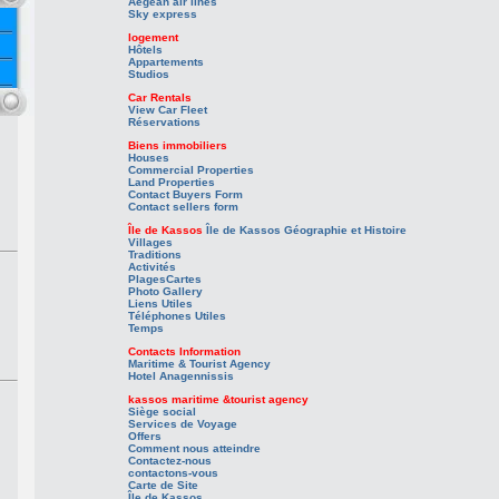
Aegean air lines
Sky express
logement
Hôtels
Appartements
Studios
Car Rentals
View Car Fleet
Réservations
Biens immobiliers
Houses
Commercial Properties
Land Properties
Contact Buyers Form
Contact sellers form
Île de Kassos
Île de Kassos
Géographie et Histoire
Villages
Traditions
Activités
Plages
Cartes
Photo Gallery
Liens Utiles
Téléphones Utiles
Temps
Contacts Information
Maritime & Tourist Agency
Hotel Anagennissis
kassos maritime &tourist agency
Siège social
Services de Voyage
Offers
Comment nous atteindre
Contactez-nous
contactons-vous
Carte de Site
Île de Kassos