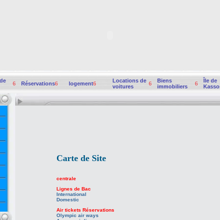
 de
Locations de
Biens
Île de
6
Réservations
6
logement
6
6
6
voitures
immobiliers
Kasso
Carte de Site
centrale
Lignes de Bac
International
Domestic
Air tickets Réservations
Olympic air ways