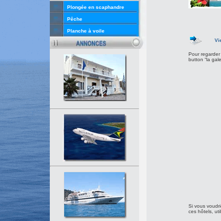
Plongée en scaphandre
Pêche
Planche à voile
Vi
Pour regarder
button “la gal
Si vous voudrie
ces hôtels, uti