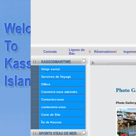
Lignes de
Centrale
6
Réservations
6
logeme
Bac
Siège social
Services de Voyage
Offers
Photo Ga
Comment nous atteindre
Contactez-nous
Photo Galler
contactons-vous
Carte de Site
Île de Kassos