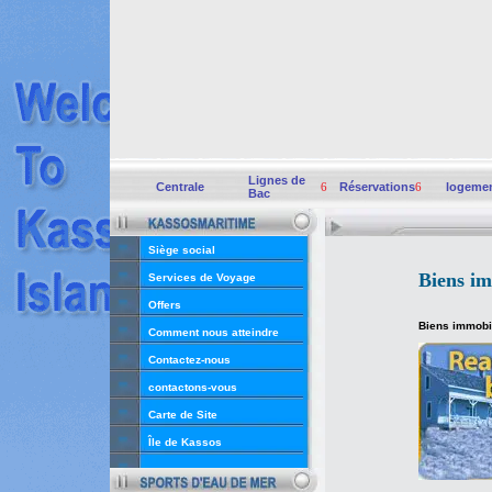
Lignes de
Centrale
6
Réservations
6
logeme
Bac
Siège social
Biens im
Services de Voyage
Offers
Biens immobi
Comment nous atteindre
Contactez-nous
contactons-vous
Carte de Site
Île de Kassos