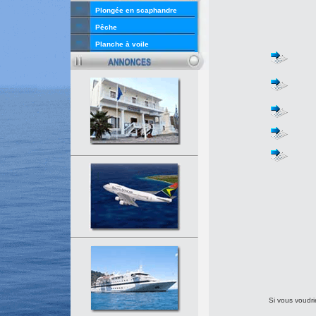
Plongée en scaphandre
Pêche
Planche à voile
Si vous voudrie