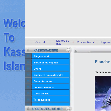
Lignes de
Centrale
6
Réservations
6
logeme
Bac
Siège social
Planche 
Services de Voyage
Offers
Planche à voi
Comment nous atteindre
Contactez-nous
contactons-vous
Carte de Site
Île de Kassos