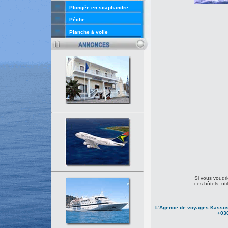
Plongée en scaphandre
Pêche
Planche à voile
Si vous voudrie
ces hôtels, uti
L'Agence de voyages Kassos 
+03