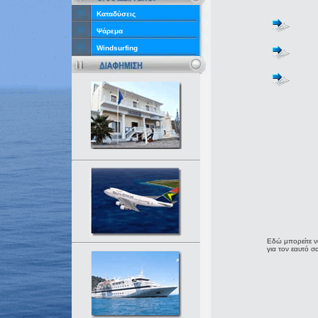
Καταδύσεις
Ψάρεμα
Windsurfing
Εδώ μπορείτε ν
για τον εαυτό σ