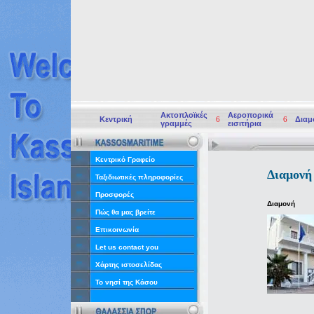
Ακτοπλοϊκές
Αεροπορικά
Κεντρική
6
6
Διαμ
γραμμές
εισιτήρια
Κεντρικό Γραφείο
Διαμονή
Ταξιδιωτικές πληροφορίες
Προσφορές
Διαμονή
Πώς θα μας βρείτε
Επικοινωνία
Let us contact you
Χάρτης ιστοσελίδας
Το νησί της Κάσου