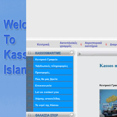
Ακτοπλοϊκές
Αεροπορικά
Κεντρική
6
6
Διαμ
γραμμές
εισιτήρια
Κεντρικό Γραφείο
Kassos m
Ταξιδιωτικές πληροφορίες
Προσφορές
Πώς θα μας βρείτε
Κεντρικό Γρα
Επικοινωνία
Let us contact you
Χάρτης ιστοσελίδας
Το νησί της Κάσου