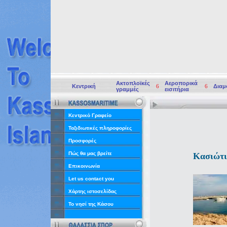
Ακτοπλοϊκές
Αεροπορικά
Κεντρική
6
6
Διαμ
γραμμές
εισιτήρια
Κεντρικό Γραφείο
Ταξιδιωτικές πληροφορίες
Προσφορές
Πώς θα μας βρείτε
Κασιώτι
Επικοινωνία
Let us contact you
Χάρτης ιστοσελίδας
Το νησί της Κάσου