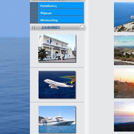
Καταδύσεις
Ψάρεμα
Windsurfing