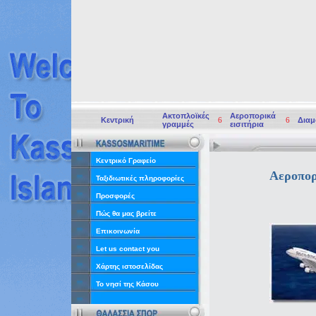
Ακτοπλοϊκές
Αεροπορικά
Κεντρική
6
6
Διαμ
γραμμές
εισιτήρια
Κεντρικό Γραφείο
Αεροπορ
Ταξιδιωτικές πληροφορίες
Προσφορές
Πώς θα μας βρείτε
Επικοινωνία
Let us contact you
Χάρτης ιστοσελίδας
Το νησί της Κάσου