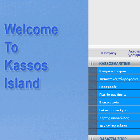
Ακτοπλ
Κεντρική
γραμμ
Κεντρικό Γραφείο
Ταξιδιωτικές πληροφορίες
Προσφορές
Πώς θα μας βρείτε
Επικοινωνία
Let us contact you
Χάρτης ιστοσελίδας
Το νησί της Κάσου