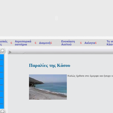
οϊκές
Αεροπορικά
Ενοικίαση
Το ν
6
6
Διαμονή
6
6
Ακίνητα
6
ές
εισιτήρια
Αυτ/τού
Κάσ
Παραλίες της Κάσου
Καλώς ήρθατε στο όμορφο και ήσυχο νη