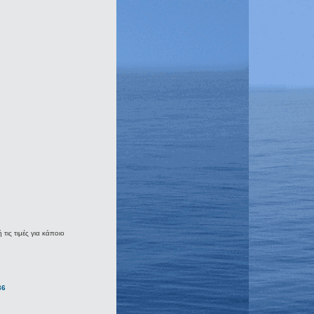
τις τιμές για κάποιο
.
36