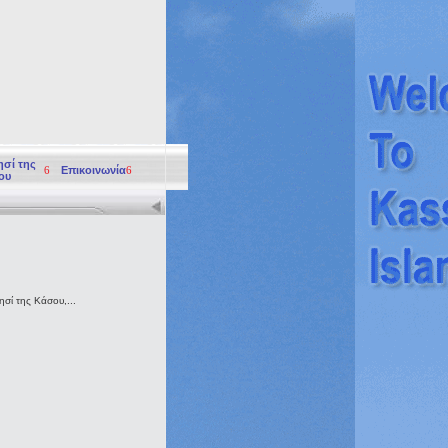
ησί της
6
Επικοινωνία
6
ου
σί της Κάσου,...