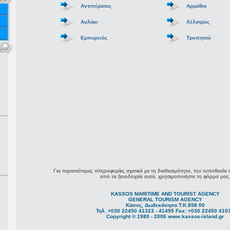
Αντιπέρατος
Αρμάθια
Αυλάκι
Χέλατρος
Εμπορειός
Τρυπητού
Για περισσότερες πληροφορίες σχετικά με τη διαθεσιμότητα, την τοποθεσία ή 
από τα ξενοδοχεία αυτά, χρησιμοποιήστε τη φόρμα μας
KASSOS MARITIME AND TOURIST AGENCY
GENERAL TOURISM AGENCY
Κάσος, Δωδεκάνησα Τ.Κ.858 00
Τηλ. +030 22450 41323 - 41495 Fax: +030 22450 410
Copyright © 1980 - 2006 www.kassos-island.gr