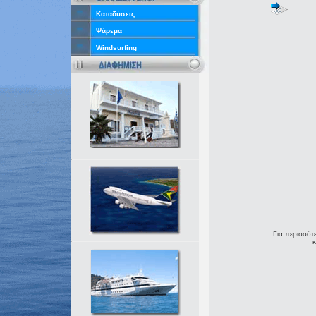
Καταδύσεις
Ψάρεμα
Windsurfing
Για περισσότε
κ