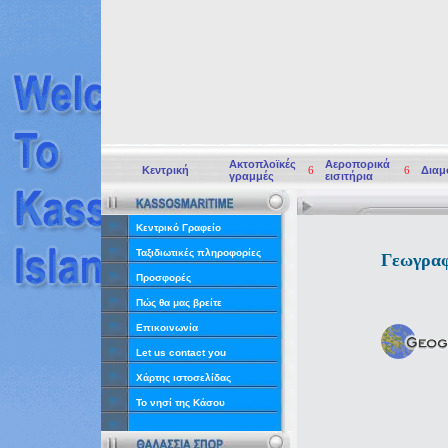
Ακτοπλοϊκές
Αεροπορικά
Κεντρική
6
6
Διαμ
γραμμές
εισιτήρια
Κεντρικό Γραφείο
Ταξιδιωτικές πληροφορίες
Γεωγραφ
Προσφορές
Πώς θα μας βρείτε
Επικοινωνία
Let us contact you
Χάρτης ιστοσελίδας
Το νησί της Κάσου